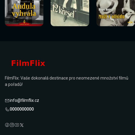
Sledovat
Sledovat
Sledovat
Sledovat
Sledovat
Sledovat
nyní
nyní
nyní
nyní
nyní
nyní
FilmFlix: Vaše dokonalá destinace pro neomezené množství filmů
a pořadů!
info@filmflix.cz
0000000000