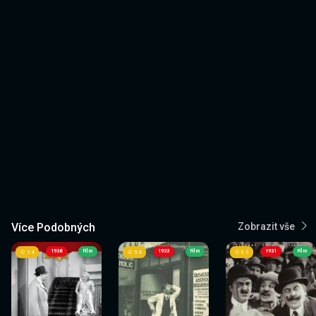
Více Podobných
Zobrazit vše
1938
Film
1933
Film
1931
Film
7.4
5.4
6.5