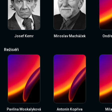
Josef Kemr
Miroslav Macháček
Ondře
Režiséři
Pavlína Moskalyková
Antonín Kopřiva
Mila