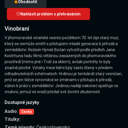
Ohodnotit
Nahlásit problém s přehráváním
Vinobraní
V jihomoravské vinařské vesnici počátkem 70. let žije starý muž,
který se nemůže smířit s přístupem mladé generace k přírodě a
zemědělství. Režisér Hynek Bočan vytvořil podle předloh Jana
Kostrhuna řadu filmů většinou zasazených do jihomoravského
prostředí (mimo jiné i Tvář za sklem), avšak portréty to byly
značně ploché. Vztahy mezi lidmi byly často líčeny v předem
odhadnutelných schématech. Hrdinou je tentokrát starý vesničan,
jenž se jen těžce vyrovnává se změnami v přístupu k přírodě,
vůbec k práci v zemědělství. Jedinou naději nakonec spatřuje ve
vnukovi, jemuž se snaží předat své životní zkušenosti.
Dostupné jazyky
Audio:
Česky
Titulky:
Země původu:
Československo