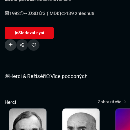
1982
--
SD
3 (IMDb)
139 zhlédnutí
Sledovat nyní
Herci & Režiséři
Více podobných
Herci
Zobrazit vše