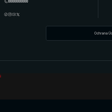
0000000000
Ochrana Ú
i
Připravujeme zcela novou