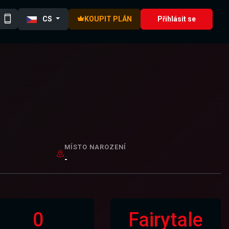
CS
KOUPIT PLÁN
Přihlásit se
MÍSTO NAROZENÍ
-
0
Fairytale