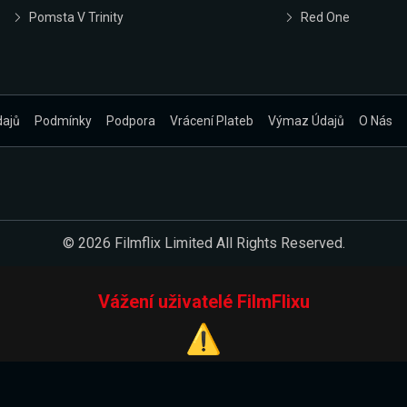
Pomsta V Trinity
Red One
dajů
Podmínky
Podpora
Vrácení Plateb
Výmaz Údajů
O Nás
© 2026 Filmflix Limited All Rights Reserved.
Vážení uživatelé FilmFlixu
⚠️
Pracujeme na novém E-Shopu.
 verzi našeho E-Shopu. Do jeho spuštění vás prosíme, abyste s 