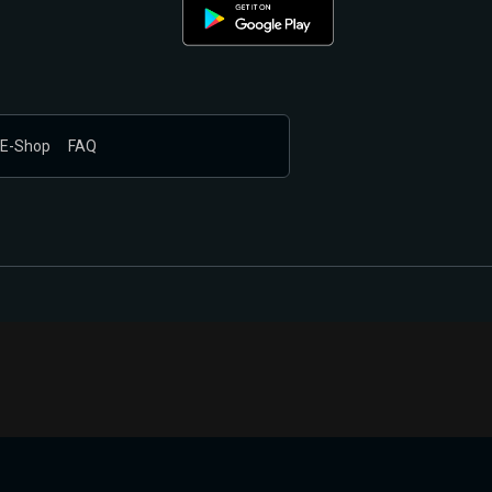
E-Shop
FAQ
nákupem produktů vyčkali.