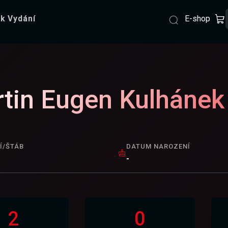
E-shop
k Vydání
tin Eugen Kulhánek
Í/ŠTÁB
DATUM NAROZENÍ
-
2
0