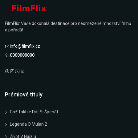
FilmFlix: Vaše dokonalá destinace pro neomezené množství filmů
a pořadů!
info@filmflix.cz
0000000000
Prémiové tituly
Což Takhle Dát Si Špenát
Legenda O Mulan 2
Život V Hajzlu