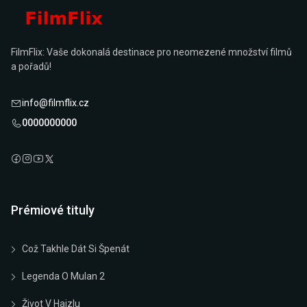
FilmFlix: Vaše dokonalá destinace pro neomezené množství filmů
a pořadů!
info@filmflix.cz
0000000000
Prémiové tituly
Což Takhle Dát Si Špenát
Legenda O Mulan 2
Život V Hajzlu