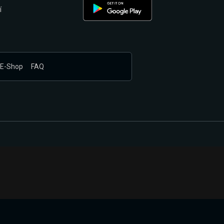
í
E-Shop
FAQ
nákupem produktů vyčkali.