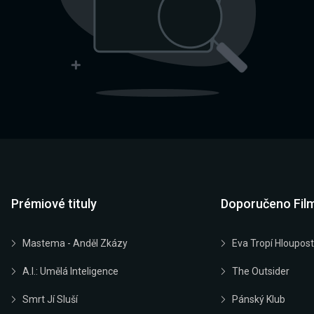
Prémiové tituly
Doporučeno Fil
Mastema - Anděl Zkázy
Eva Tropí Hloupost
A.I.: Umělá Inteligence
The Outsider
Smrt Jí Sluší
Pánský Klub