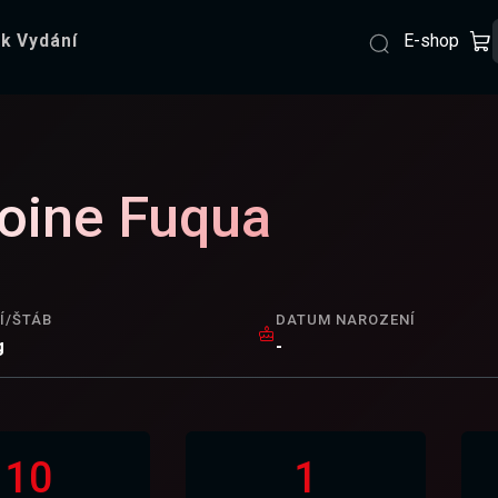
E-shop
k Vydání
oine Fuqua
Í/ŠTÁB
DATUM NAROZENÍ
g
-
10
1