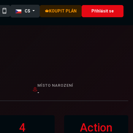
CS
KOUPIT PLÁN
Přihlásit se
MÍSTO NAROZENÍ
-
4
Action