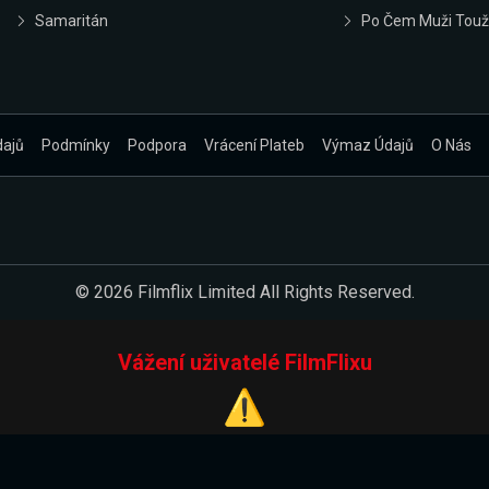
Samaritán
Po Čem Muži Touž
dajů
Podmínky
Podpora
Vrácení Plateb
Výmaz Údajů
O Nás
© 2026 Filmflix Limited All Rights Reserved.
Vážení uživatelé FilmFlixu
⚠️
Pracujeme na novém E-Shopu.
 verzi našeho E-Shopu. Do jeho spuštění vás prosíme, abyste s 