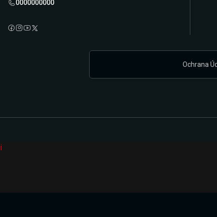
0000000000
Ochrana Ú
i
Připravujeme zcela novou