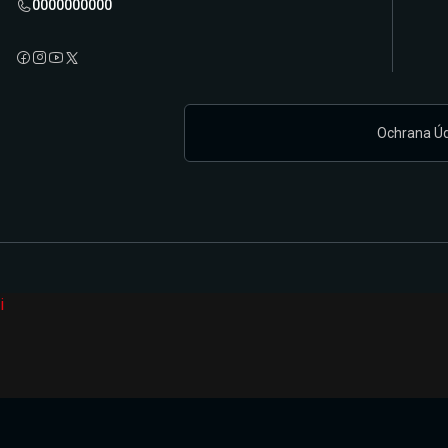
0000000000
Ochrana Ú
i
Připravujeme zcela novou