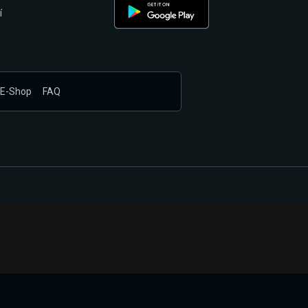
í
E-Shop
FAQ
nákupem produktů vyčkali.