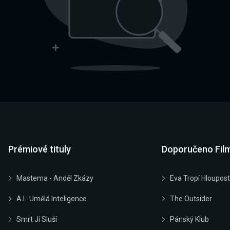
Prémiové tituly
Doporučeno Fil
Mastema - Anděl Zkázy
Eva Tropí Hloupost
A.I.: Umělá Inteligence
The Outsider
Smrt Jí Sluší
Pánský Klub