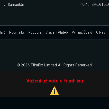
Samaritán
Po Čem Muži Touž
dajů
Podmínky
Podpora
Vrácení Plateb
Výmaz Údajů
O Nás
© 2026 Filmflix Limited All Rights Reserved.
Vážení uživatelé FilmFlixu
⚠️
Pracujeme na novém E-Shopu.
 verzi našeho E-Shopu. Do jeho spuštění vás prosíme, abyste s 