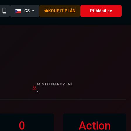
CS
KOUPIT PLÁN
Přihlásit se
MÍSTO NAROZENÍ
-
0
Action