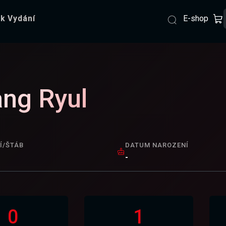
E-shop
k Vydání
ng Ryul
Í/ŠTÁB
DATUM NAROZENÍ
-
0
1