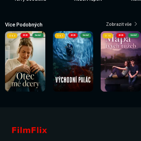
Více Podobných
Zobrazit vše
2026
Seriál
2026
Seriál
2026
Seriál
8.3
8.1
7.8