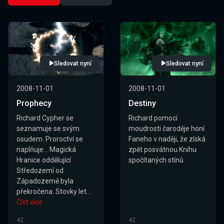
Sledovat nyní
Sledovat nyní
2008-11-01
2008-11-01
Prophecy
Destiny
Richard Cypher se
Richard pomocí
seznamuje se svým
moudrosti čaroděje honí
osudem. Proroctví se
Faneho v naději, že získá
naplňuje... Magická
zpět posvátnou Knihu
Hranice oddělující
spočítaných stínů.
Středozemí od
Západozemě byla
překročena. Stovky let...
Číst více
42
42