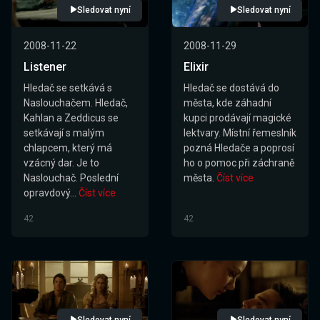
Sledovat nyní
Sledovat nyní
2008-11-22
2008-11-29
Listener
Elixir
Hledač se setkává s
Hledač se dostává do
Naslouchačem. Hledač,
města, kde záhadní
Kahlan a Zeddicus se
kupci prodávají magické
setkávají s malým
lektvary. Místní řemeslník
chlapcem, který má
pozná Hledače a poprosí
vzácný dar. Je to
ho o pomoc při záchraně
Naslouchač. Poslední
města.
Číst více
opravdový...
Číst více
42
42