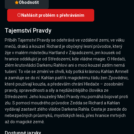
Ohodnotit
Nahlásit problém s přehráváním
Tajemství Pravdy
Příběh Tajemství Pravdy se odehrává ve vzdálené zemi, ve věku
mečů, draků a kouzel. Richard je obyčejný lesní průvodce, který
žije v malém městečku Hartland v Západozemí, jen kousek od
hranice oddělující je od Středozemí, kde vládne magie. O Hledači,
zlém krutovládci Darkenu Rahlovi ani o moci kouzel zatím nemá
tušení. To vše se změní ve chvíli, kdy potká krásnou Kahlan Amnell
a zamiluje se do ní. Kahlan patří k magickému řádu žen Zpovědnic,
které používají kouzla, a především chrání Hledače – zosobnění
pravdy, spravedlnosti a síly a nejdůležitějšího člověka ze
Středozemí. Jeho kouzelný Meč Pravdy mu pomáhá bojovat proti
zlu. S pomocí moudrého průvodce Zedda se Richard a Kahlan
vydávají zastavit zlého vládce Darkena Rahla. Cesta je zavede do
nebezpečných průsmyků, mystických lesů, přes hranice mrtvých
až do magické země.
Dostupné jazyky