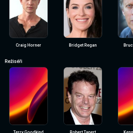
Craig Horner
Bridget Regan
Bruc
Režiséři
Terry Goodkind
Robert Tapert
Kenn