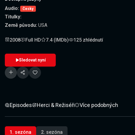
Audio:
Česky
Titulky:
Země původu:
USA
2008
Full HD
7.4 (IMDb)
125 zhlédnutí
Sledovat nyní
Episodes
Herci & Režiséři
Více podobných
1. sezóna
2. sezóna