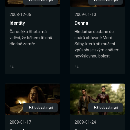
Sledovat nyní
Sledovat nyní
2008-12-06
2009-01-10
Identity
Denna
Čarodějka Shota má
Hledač se dostane do
vidění, že během tří dnů
spárů obávané Mord-
Hledač zemře.
Sithy, která při mučení
způsobuje svým obětem
nevýslovnou bolest.
42
42
Sledovat nyní
Sledovat nyní
2009-01-17
2009-01-24