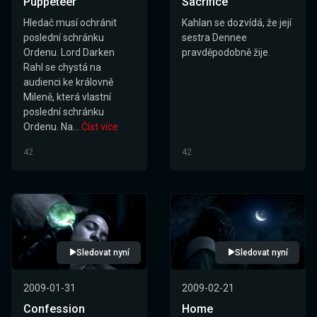
Puppeteer
Sacrifice
Hledač musí ochránit
Kahlan se dozvídá, že její
poslední schránku
sestra Dennee
Ordenu. Lord Darken
pravděpodobně žije.
Rahl se chystá na
audienci ke královně
Mileně, která vlastní
poslední schránku
Ordenu. Na...
Číst více
42
42
Sledovat nyní
Sledovat nyní
2009-01-31
2009-02-21
Confession
Home