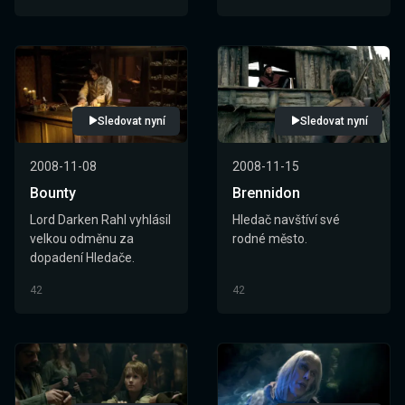
Sledovat nyní
Sledovat nyní
2008-11-08
2008-11-15
Bounty
Brennidon
Lord Darken Rahl vyhlásil
Hledač navštíví své
velkou odměnu za
rodné město.
dopadení Hledače.
42
42