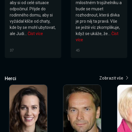
aby si od celé situace
milostném trojúhelníku a
odpočinul. Přijde do
bude se muset
rodinného domu, aby si
rozhodnout, která dívka
vyžádal klíče od chaty,
je pro něj ta pravá. Vše
kde by se mohl ubytovat,
se ještě víc zkomplikuje,
ale Judi...
Číst více
když se ukáže, že...
Číst
více
37
45
Herci
Zobrazit vše