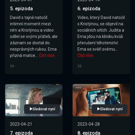
5. epizoda
6. epizoda
David s tajně natočil
Video, který David natočil
intimní moment mezi
s Kristýnou, se objevil na
ním a Kristýnou a video
sociálních sítích. Judita a
sdílel se svými přáteli, ale
Ema jdou na kliniku kvůli
záznam se dostal do
přerušení těhotenství.
nesprávných rukou. Ema
Ema se svěří svému...
přizná matce...
Číst více
Číst více
39
35
Sledovat nyní
Sledovat nyní
2023-04-21
2023-04-28
7. epizoda
8. epizoda