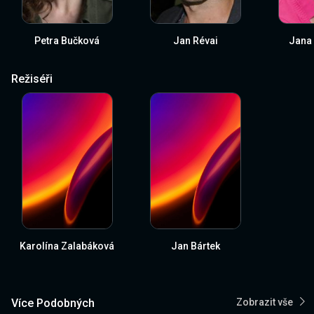
Petra Bučková
Jan Révai
Jana
Režiséři
Karolína Zalabáková
Jan Bártek
Více Podobných
Zobrazit vše