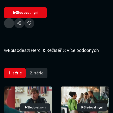
Sledovat nyní
Episodes
Herci & Režiséři
Více podobných
1. série
2. série
Sledovat nyní
Sledovat nyní