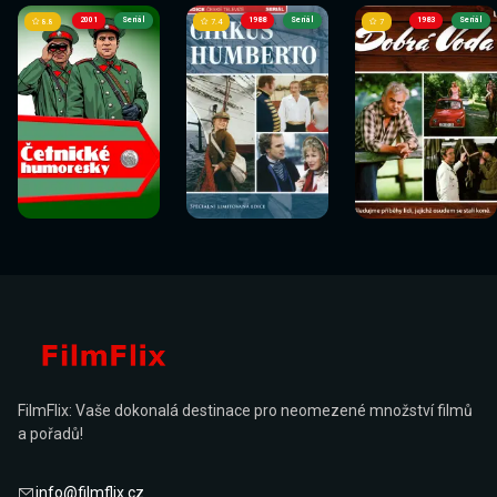
2001
Seriál
1988
Seriál
1983
Seriál
8.8
7.4
7
FilmFlix: Vaše dokonalá destinace pro neomezené množství filmů
a pořadů!
info@filmflix.cz