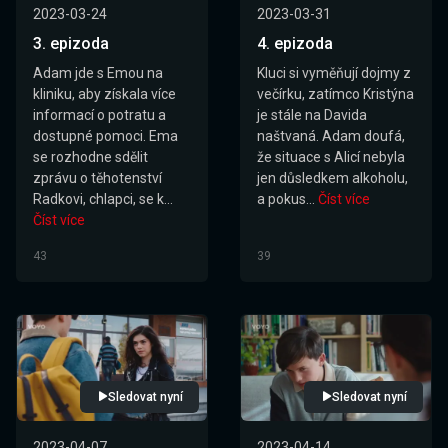
2023-03-24
2023-03-31
3. epizoda
4. epizoda
Adam jde s Emou na
Kluci si vyměňují dojmy z
kliniku, aby získala více
večírku, zatímco Kristýna
informací o potratu a
je stále na Davida
dostupné pomoci. Ema
naštvaná. Adam doufá,
se rozhodne sdělit
že situace s Alicí nebyla
zprávu o těhotenství
jen důsledkem alkoholu,
Radkovi, chlapci, se k...
a pokus...
Číst více
Číst více
43
39
Sledovat nyní
Sledovat nyní
2023-04-07
2023-04-14