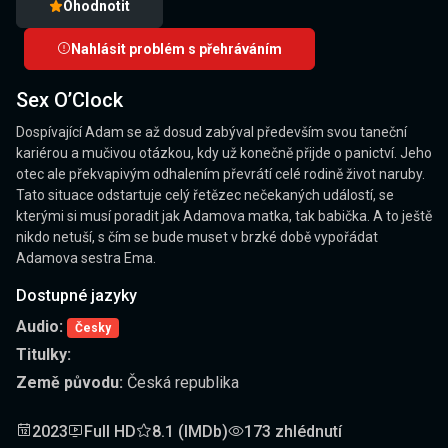
Ohodnotit
Nahlásit problém s přehráváním
Sex O’Clock
Dospívající Adam se až dosud zabýval především svou taneční
kariérou a mučivou otázkou, kdy už konečně přijde o panictví. Jeho
otec ale překvapivým odhalením převrátí celé rodině život naruby.
Tato situace odstartuje celý řetězec nečekaných událostí, se
kterými si musí poradit jak Adamova matka, tak babička. A to ještě
nikdo netuší, s čím se bude muset v brzké době vypořádat
Adamova sestra Ema.
Dostupné jazyky
Audio:
Česky
Titulky:
Země původu:
Česká republika
2023
Full HD
8.1 (IMDb)
173 zhlédnutí