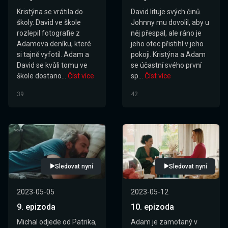
Kristýna se vrátila do
David lituje svých činů.
školy. David ve škole
Johnny mu dovolil, aby u
rozlepil fotografie z
něj přespal, ale ráno je
Adamova deníku, které
jeho otec přistihl v jeho
si tajně vyfotil. Adam a
pokoji. Kristýna a Adam
David se kvůli tomu ve
se účastní svého první
škole dostano...
Číst více
sp...
Číst více
39
42
Sledovat nyní
Sledovat nyní
2023-05-05
2023-05-12
9. epizoda
10. epizoda
Michal odjede od Patrika,
Adam je zamotaný v