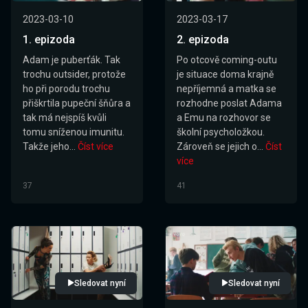
2023-03-10
2023-03-17
1. epizoda
2. epizoda
Adam je puberťák. Tak
Po otcově coming-outu
trochu outsider, protože
je situace doma krajně
ho při porodu trochu
nepříjemná a matka se
přiškrtila pupeční šňůra a
rozhodne poslat Adama
tak má nejspíš kvůli
a Emu na rozhovor se
tomu sníženou imunitu.
školní psycholožkou.
Takže jeho...
Číst více
Zároveň se jejich o...
Číst
více
37
41
Sledovat nyní
Sledovat nyní