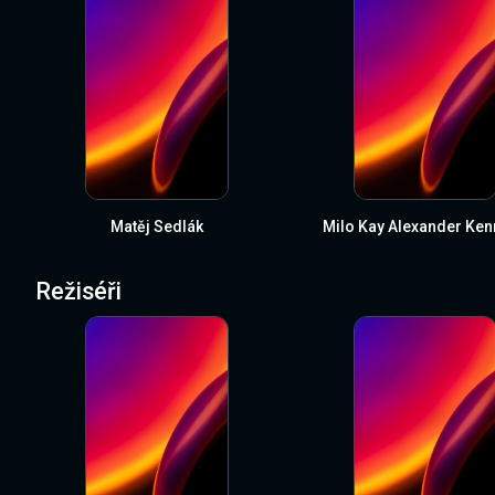
Matěj Sedlák
Milo Kay Alexander Ke
Režiséři