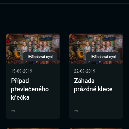
Sledovat nyní
Sledovat nyní
15-09-2019
22-09-2019
Případ
Záhada
převlečeného
prázdné klece
křečka
29
29