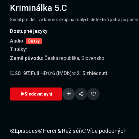
Kriminálka 5.C
Seriál pro děti, ve kterém skupina malých detektivů pátrá po pašer
Dostupné jazyky
Audio:
Česky
Titulky:
Země původu:
Česká republika, Slovensko
2019
Full HD
6 (IMDb)
215 zhlédnutí
Sledovat nyní
Episodes
Herci & Režiséři
Více podobných