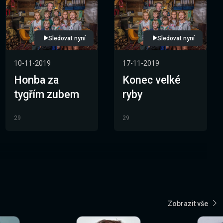
Sledovat nyní
Sledovat nyní
10-11-2019
17-11-2019
Honba za
Konec velké
tygřím zubem
ryby
29
29
Zobrazit vše