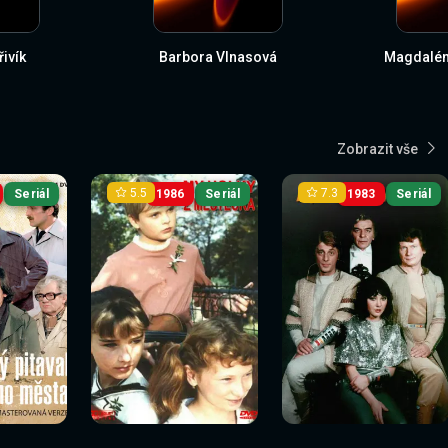
ivík
Barbora Vlnasová
Magdalén
Zobrazit vše
5.5
7.3
Seriál
1986
Seriál
1983
Seriál