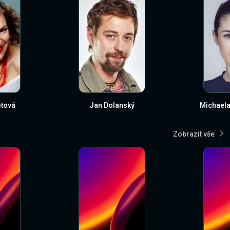
otová
Jan Dolanský
Michaela
Zobrazit vše