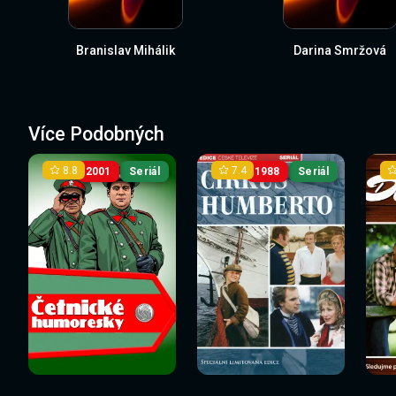
Branislav Mihálik
Darina Smržová
Více Podobných
8.8
7.4
2001
Seriál
1988
Seriál