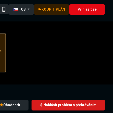
CS
KOUPIT PLÁN
Přihlásit se
.
Ohodnotit
Nahlásit problém s přehráváním