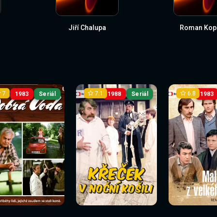
Jiří Chalupa
Roman Kopř
7
7.1
6.8
1983
Seriál
1988
Seriál
1983