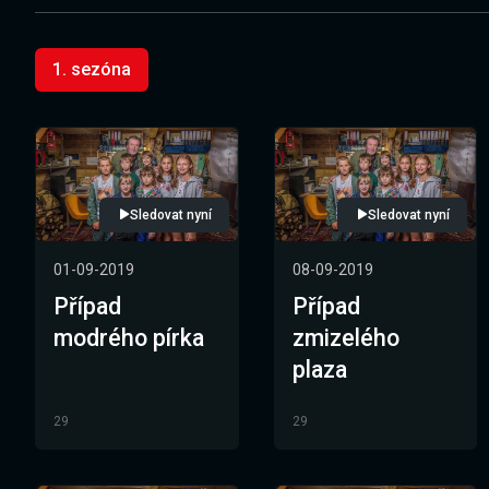
1. sezóna
Sledovat nyní
Sledovat nyní
01-09-2019
08-09-2019
Případ
Případ
modrého pírka
zmizelého
plaza
29
29