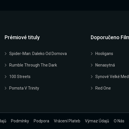
Prémiové tituly
Doporučeno Fil
Spider-Man: Daleko Od Domova
Hooligans
Rumble Through The Dark
Nenasytná
100 Streets
Synové Velké Med
Pomsta V Trinity
Red One
dajů
Podmínky
Podpora
Vrácení Plateb
Výmaz Údajů
O Nás