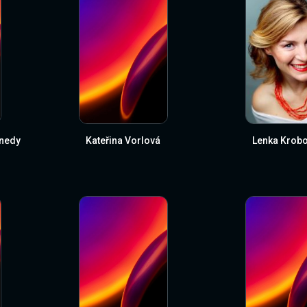
nnedy
Kateřina Vorlová
Lenka Krob