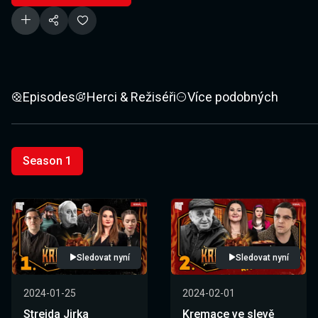
Episodes
Herci & Režiséři
Více podobných
Season 1
Sledovat nyní
Sledovat nyní
2024-01-25
2024-02-01
Strejda Jirka
Kremace ve slevě