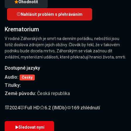
Ohodnotit
Nahlásit problém s přehráváním
Krematorium
V rodině Záhorských je smrt na denním pořádku, nebožtíci jsou
totiž doslova zdrojem jejich obživy. Člověk by řekl, že v takovém
podniku bude docela mrtvo, Záhorským se však začnou dít
zvláštní, mysteriózní události, které překračují hranici života, smrti.
Dostupné jazyky
Audio:
Česky
Titulky:
Země původu:
Česká republika
2024
Full HD
6.2 (IMDb)
169 zhlédnutí
Sledovat nyní