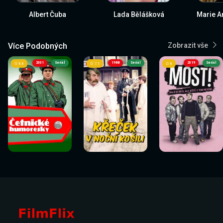
Albert Čuba
Lada Bělášková
Marie A
Více Podobných
Zobrazit vše
2001
Seriál
1988
Seriál
2019
Seriál
8.8
7.1
8