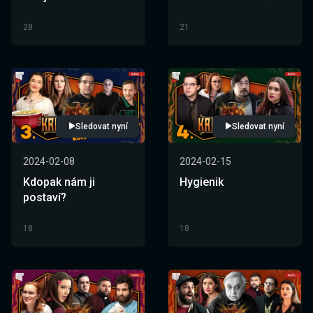
28
21
Sledovat nyní
Sledovat nyní
2024-02-08
2024-02-15
Kdopak nám ji
Hygienik
postaví?
18
18