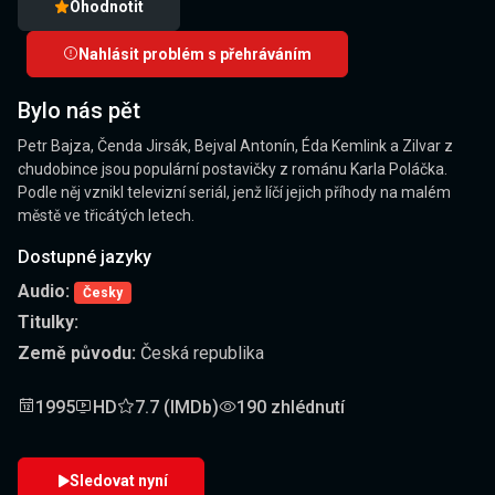
Ohodnotit
Nahlásit problém s přehráváním
Bylo nás pět
Petr Bajza, Čenda Jirsák, Bejval Antonín, Éda Kemlink a Zilvar z
chudobince jsou populární postavičky z románu Karla Poláčka.
Podle něj vznikl televizní seriál, jenž líčí jejich příhody na malém
městě ve třicátých letech.
Dostupné jazyky
Audio:
Česky
Titulky:
Země původu:
Česká republika
1995
HD
7.7 (IMDb)
190 zhlédnutí
Sledovat nyní