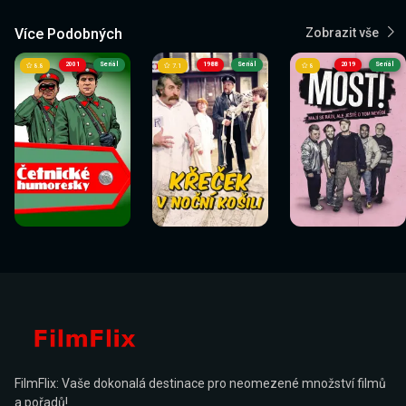
Více Podobných
Zobrazit vše
2001
Seriál
1988
Seriál
2019
Seriál
8.8
7.1
8
FilmFlix: Vaše dokonalá destinace pro neomezené množství filmů
a pořadů!