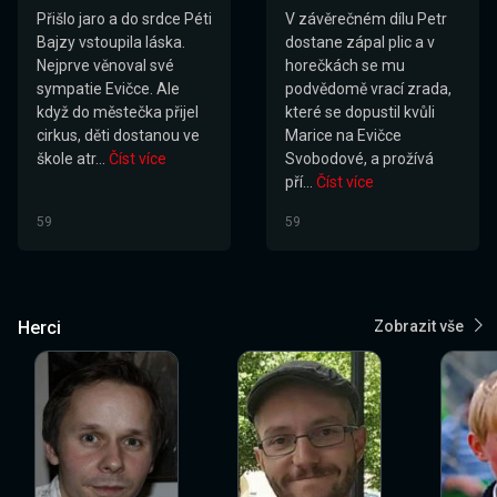
Přišlo jaro a do srdce Péti
V závěrečném dílu Petr
Bajzy vstoupila láska.
dostane zápal plic a v
Nejprve věnoval své
horečkách se mu
sympatie Evičce. Ale
podvědomě vrací zrada,
když do městečka přijel
které se dopustil kvůli
cirkus, děti dostanou ve
Marice na Evičce
škole atr...
Číst více
Svobodové, a prožívá
pří...
Číst více
59
59
Herci
Zobrazit vše