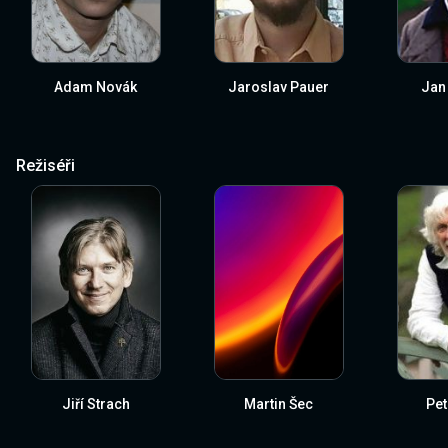
Adam Novák
Jaroslav Pauer
Jan
Režiséři
Jiří Strach
Martin Šec
Pet