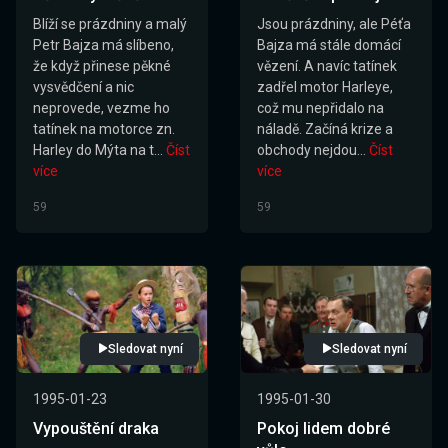
Blíží se prázdniny a malý
Jsou prázdniny, ale Péťa
Petr Bajza má slíbeno,
Bajza má stále domácí
že když přinese pěkné
vězení. A navíc tatínek
vysvědčení a nic
zadřel motor Harleye,
neprovede, vezme ho
což mu nepřidalo na
tatínek na motorce zn.
náladě. Začíná krize a
Harley do Mýta na t...
Číst
obchody nejdou...
Číst
více
více
59
59
Sledovat nyní
Sledovat nyní
1995-01-23
1995-01-30
Vypouštění draka
Pokoj lidem dobré