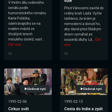
vůle
V třetím dílu rodinného
seriálu podle
Před Vánocemi zavítá do
humoristického románu
rodiny bratr Láďa. Vyčte
Karla Poláčka,
tatínkovi, že krám je
odehrávajícího se na
nemoderní a donutí ho,
malém městě ve
aby těsně před Štědrým
třicátých letech
dnem vymáhal ze
minulého století, nast...
sousedů dluhy. Lá...
Číst
Číst více
více
59
59
Sledovat nyní
Sledovat nyní
1995-02-06
1995-02-13
Cirkus svět
Cesta do Indie a zpět