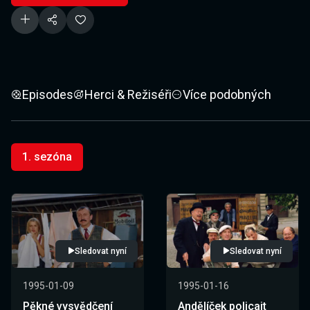
Episodes
Herci & Režiséři
Více podobných
1. sezóna
Sledovat nyní
Sledovat nyní
1995-01-09
1995-01-16
Pěkné vysvědčení
Andělíček policajt