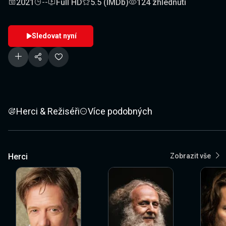
2021
--
Full HD
5.5 (IMDb)
124 zhlédnutí
Sledovat nyní
Herci & Režiséři
Více podobných
Herci
Zobrazit vše