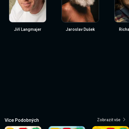
Jiří Langmajer
Jaroslav Dušek
Richa
Více Podobných
Zobrazit vše