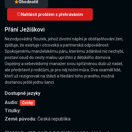
Ohodnotit
Nahlásit problém s přehráváním
Přání Ježíškovi
Nezodpovědný floutek, jehož životní náplní je obšťastňování žen,
zjišťuje, že existuje i otcovská a partnerská odpovědnost.
Spokojenému manželskému páru, kterému zdánlivě nic nechybí,
postaví osud do cesty malou uprchlci z dětského domova.
Úspěšný a sebevědomý manažer svou spřízněnou duši už našel,
ale představit ji rodičům, je pro něj noční můra. Dva osamělí lidé,
kteří už rezignovali na štěstí a hledání toho pravého, možná
dostanou ještě jednu šanci.
Dostupné jazyky
Audio:
Česky
Titulky:
Země původu:
Česká republika