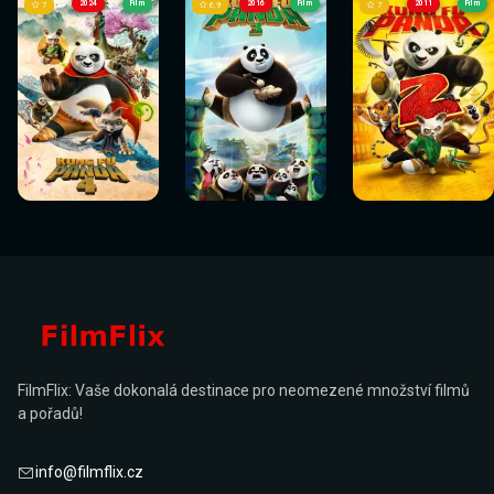
2024
Film
2016
Film
2011
Film
7
6.9
7
Sledovat
Sledovat
Sledovat
Sledovat
Sledovat
Sledovat
nyní
nyní
nyní
nyní
nyní
nyní
FilmFlix: Vaše dokonalá destinace pro neomezené množství filmů
a pořadů!
info@filmflix.cz