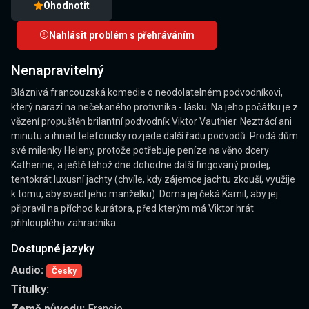
Ohodnotit
Nahlásit problém s přehráváním
Nenapravitelný
Bláznivá francouzská komedie o neodolatelném podvodníkovi,
který narazí na nečekaného protivníka - lásku. Na jeho počátku je z
vězení propuštěn brilantní podvodník Viktor Vauthier. Neztrácí ani
minutu a ihned telefonicky rozjede další řadu podvodů. Prodá dům
své milenky Heleny, protože potřebuje peníze na věno dcery
Katherine, a ještě téhož dne dohodne další fingovaný prodej,
tentokrát luxusní jachty (chvíle, kdy zájemce jachtu zkouší, využije
k tomu, aby svedl jeho manželku). Doma jej čeká Kamil, aby jej
připravil na příchod kurátora, před kterým má Viktor hrát
přihlouplého zahradníka.
Dostupné jazyky
Audio:
Česky
Titulky:
Země původu:
Francie