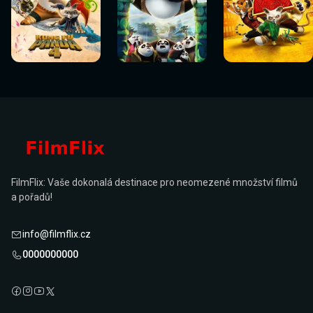
Sledovat
Sledovat
Sledovat
Sledovat
Sledovat
Sledovat
nyní
nyní
nyní
nyní
nyní
nyní
FilmFlix: Vaše dokonalá destinace pro neomezené množství filmů
a pořadů!
info@filmflix.cz
0000000000