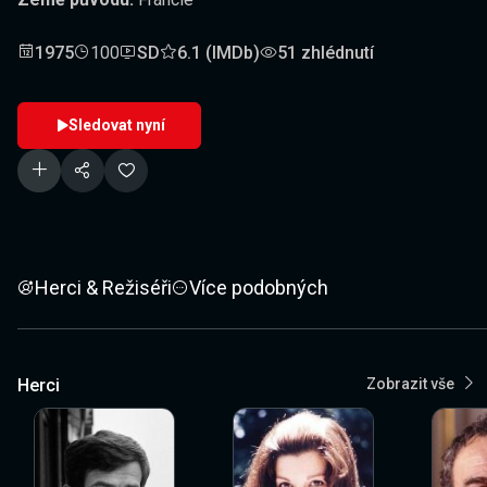
1975
100
SD
6.1 (IMDb)
51 zhlédnutí
Sledovat nyní
Herci & Režiséři
Více podobných
Herci
Zobrazit vše