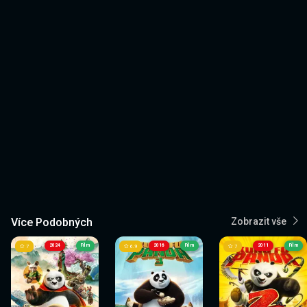
Více Podobných
Zobrazit vše
2024
Film
2016
Film
2011
Film
7
6.9
7