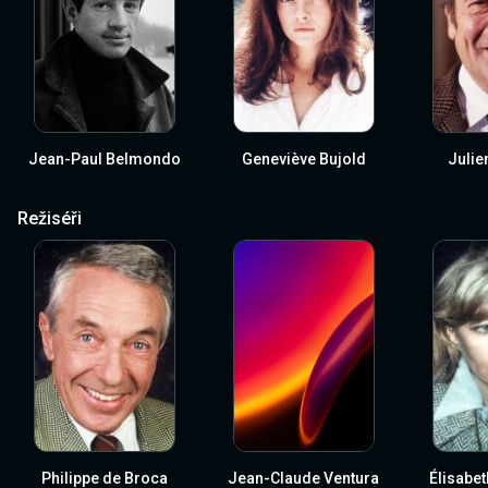
Jean-Paul Belmondo
Geneviève Bujold
Julie
Režiséři
Philippe de Broca
Jean-Claude Ventura
Élisabe