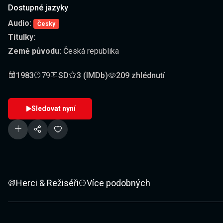
Dostupné jazyky
Audio:
Česky
Titulky:
Země původu:
Česká republika
1983
79
SD
3 (IMDb)
209 zhlédnutí
Sledovat nyní
Herci & Režiséři
Více podobných