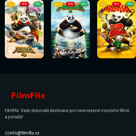
2024
Film
2016
Film
2011
Film
7
6.9
7
Sledovat
Sledovat
Sledovat
Sledovat
Sledovat
Sledovat
nyní
nyní
nyní
nyní
nyní
nyní
FilmFlix: Vaše dokonalá destinace pro neomezené množství filmů
a pořadů!
info@filmflix.cz