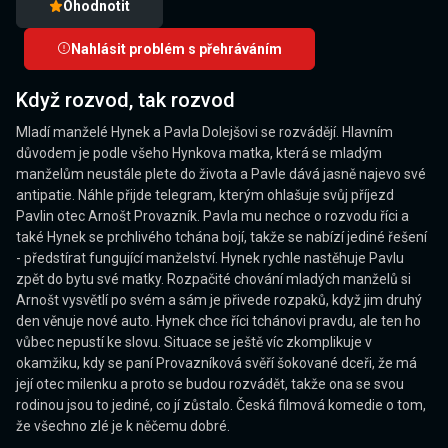
Ohodnotit
Nahlásit problém s přehráváním
Když rozvod, tak rozvod
Mladí manželé Hynek a Pavla Dolejšovi se rozvádějí. Hlavním
důvodem je podle všeho Hynkova matka, která se mladým
manželům neustále plete do života a Pavle dává jasně najevo své
antipatie. Náhle přijde telegram, kterým ohlašuje svůj příjezd
Pavlin otec Arnošt Provazník. Pavla mu nechce o rozvodu říci a
také Hynek se prchlivého tchána bojí, takže se nabízí jediné řešení
- předstírat fungující manželství. Hynek rychle nastěhuje Pavlu
zpět do bytu své matky. Rozpačité chování mladých manželů si
Arnošt vysvětlí po svém a sám je přivede rozpaků, když jim druhý
den věnuje nové auto. Hynek chce říci tchánovi pravdu, ale ten ho
vůbec nepustí ke slovu. Situace se ještě víc zkomplikuje v
okamžiku, kdy se paní Provazníková svěří šokované dceři, že má
její otec milenku a proto se budou rozvádět, takže ona se svou
rodinou jsou to jediné, co jí zůstalo. Česká filmová komedie o tom,
že všechno zlé je k něčemu dobré.