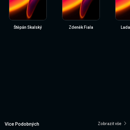
Štěpán Skalský
Zdeněk Fiala
Lada
Více Podobných
Zobrazit vše