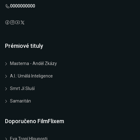
0000000000
Prémiové tituly
Mastema - Anděl Zkázy
A.I.: Umělá Inteligence
Smrt Jí Sluší
Samaritán
Doporučeno FilmFlixem
Eva Tropí Hlouposti