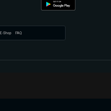
E-Shop
FAQ
nákupem produktů vyčkali.