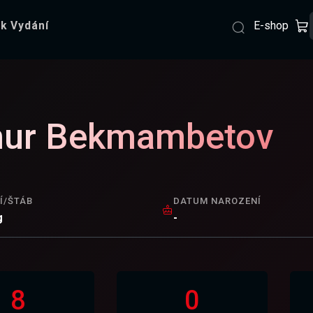
E-shop
k Vydání
mur Bekmambetov
Í/ŠTÁB
DATUM NAROZENÍ
g
-
8
0