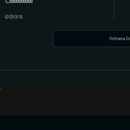
0000000000
Ochrana Ú
i
Připravujeme zcela novou