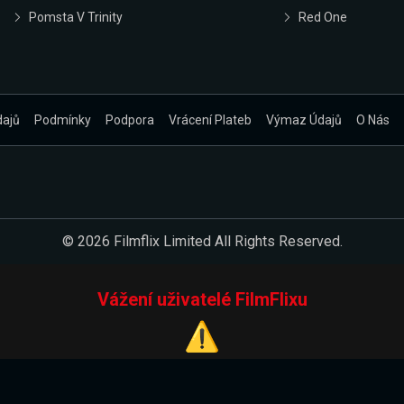
Pomsta V Trinity
Red One
dajů
Podmínky
Podpora
Vrácení Plateb
Výmaz Údajů
O Nás
© 2026 Filmflix Limited All Rights Reserved.
Vážení uživatelé FilmFlixu
⚠️
Pracujeme na novém E-Shopu.
 verzi našeho E-Shopu. Do jeho spuštění vás prosíme, abyste s 