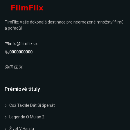
FilmFlix: Vaše dokonalá destinace pro neomezené množství filmů
a pořadů!
info@filmflix.cz
0000000000
Prémiové tituly
Což Takhle Dát Si Špenát
Legenda O Mulan 2
Život V Hajzlu