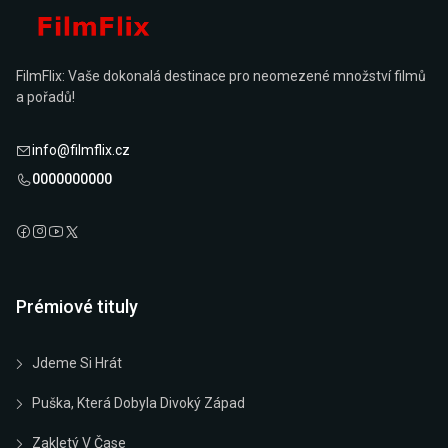
FilmFlix: Vaše dokonalá destinace pro neomezené množství filmů
a pořadů!
info@filmflix.cz
0000000000
Prémiové tituly
Jdeme Si Hrát
Puška, Která Dobyla Divoký Západ
Zakletý V Čase