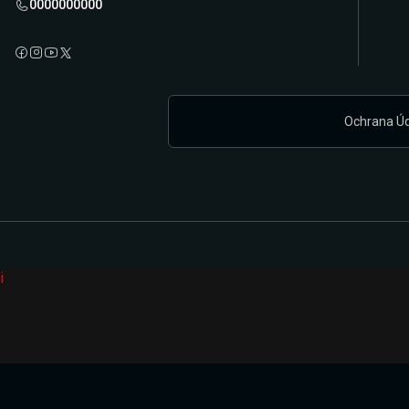
0000000000
Ochrana Ú
i
Připravujeme zcela novou