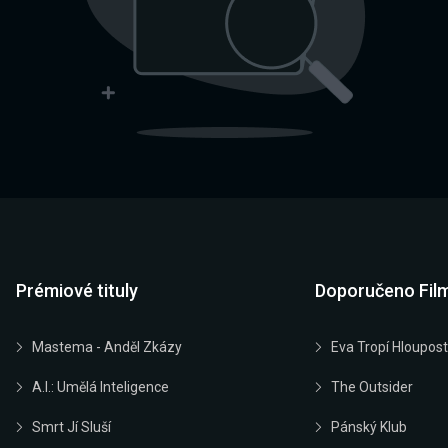
Prémiové tituly
Doporučeno Fil
Mastema - Anděl Zkázy
Eva Tropí Hloupost
A.I.: Umělá Inteligence
The Outsider
Smrt Jí Sluší
Pánský Klub