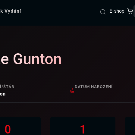
E-shop
k Vydání
e Gunton
Í/ŠTÁB
DATUM NAROZENÍ
ion
-
0
1