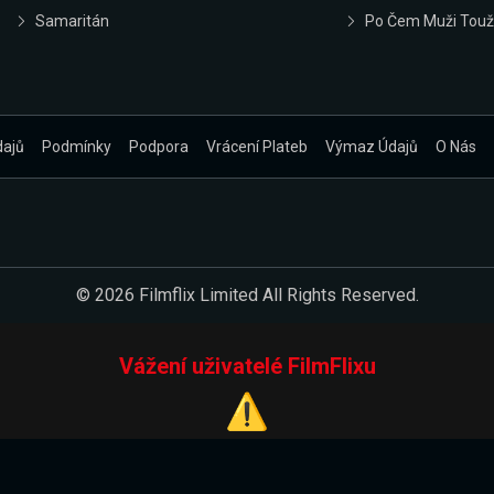
Samaritán
Po Čem Muži Touž
dajů
Podmínky
Podpora
Vrácení Plateb
Výmaz Údajů
O Nás
© 2026 Filmflix Limited All Rights Reserved.
Vážení uživatelé FilmFlixu
⚠️
Pracujeme na novém E-Shopu.
 verzi našeho E-Shopu. Do jeho spuštění vás prosíme, abyste s 