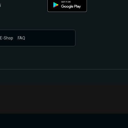
í
E-Shop
FAQ
nákupem produktů vyčkali.