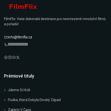
FilmFlix: Vaše dokonalá destinace pro neomezené množství filmů
a pořadů!
info@filmflix.cz
0000000000
Prémiové tituly
Jdeme Si Hrát
Puška, Která Dobyla Divoký Západ
Zakletý V Čase